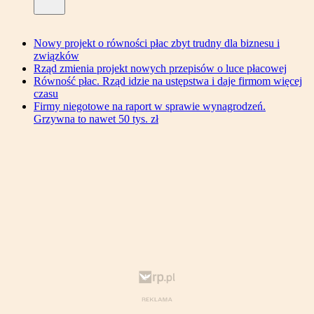
Nowy projekt o równości płac zbyt trudny dla biznesu i
związków
Rząd zmienia projekt nowych przepisów o luce płacowej
Równość płac. Rząd idzie na ustępstwa i daje firmom więcej
czasu
Firmy niegotowe na raport w sprawie wynagrodzeń.
Grzywna to nawet 50 tys. zł