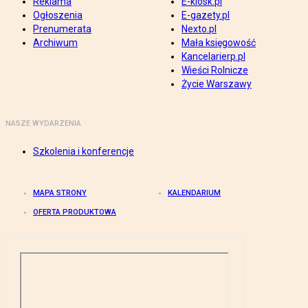
Reklama
E-kiosk.pl
Ogłoszenia
E-gazety.pl
Prenumerata
Nexto.pl
Archiwum
Mała księgowość
Kancelarierp.pl
Wieści Rolnicze
Życie Warszawy
NASZE WYDARZENIA
Szkolenia i konferencje
MAPA STRONY
KALENDARIUM
OFERTA PRODUKTOWA