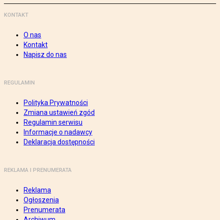
KONTAKT
O nas
Kontakt
Napisz do nas
REGULAMIN
Polityka Prywatności
Zmiana ustawień zgód
Regulamin serwisu
Informacje o nadawcy
Deklaracja dostępności
REKLAMA I PRENUMERATA
Reklama
Ogłoszenia
Prenumerata
Archiwum