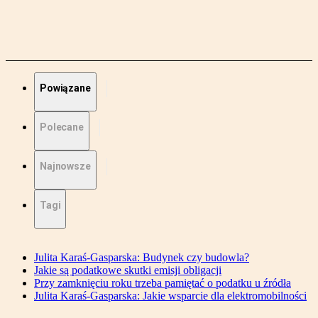
Powiązane
Polecane
Najnowsze
Tagi
Julita Karaś-Gasparska: Budynek czy budowla?
Jakie są podatkowe skutki emisji obligacji
Przy zamknięciu roku trzeba pamiętać o podatku u źródła
Julita Karaś-Gasparska: Jakie wsparcie dla elektromobilności