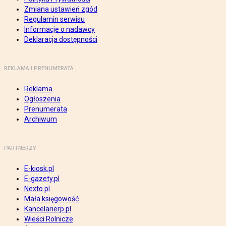
Zmiana ustawień zgód
Regulamin serwisu
Informacje o nadawcy
Deklaracja dostępności
REKLAMA I PRENUMERATA
Reklama
Ogłoszenia
Prenumerata
Archiwum
PARTNERZY
E-kiosk.pl
E-gazety.pl
Nexto.pl
Mała księgowość
Kancelarierp.pl
Wieści Rolnicze