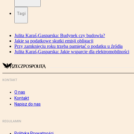
Tagi
Julita Karaś-Gasparska: Budynek czy budowla?
Jakie są podatkowe skutki emisji obligacji
Przy zamknięciu roku trzeba pamiętać o podatku u źródła
Julita Karaś-Gasparska: Jakie wsparcie dla elektromobilności
KONTAKT
O nas
Kontakt
Napisz do nas
REGULAMIN
Polityka Prywatności