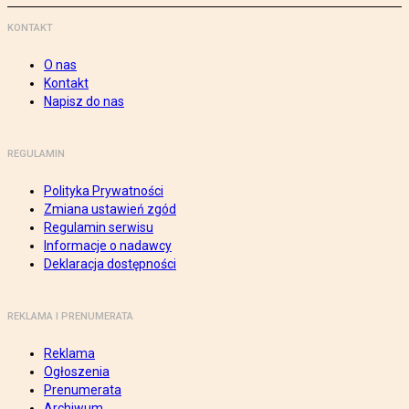
KONTAKT
O nas
Kontakt
Napisz do nas
REGULAMIN
Polityka Prywatności
Zmiana ustawień zgód
Regulamin serwisu
Informacje o nadawcy
Deklaracja dostępności
REKLAMA I PRENUMERATA
Reklama
Ogłoszenia
Prenumerata
Archiwum