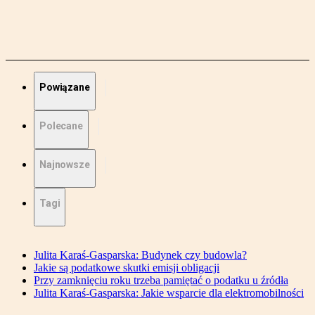
Powiązane
Polecane
Najnowsze
Tagi
Julita Karaś-Gasparska: Budynek czy budowla?
Jakie są podatkowe skutki emisji obligacji
Przy zamknięciu roku trzeba pamiętać o podatku u źródła
Julita Karaś-Gasparska: Jakie wsparcie dla elektromobilności