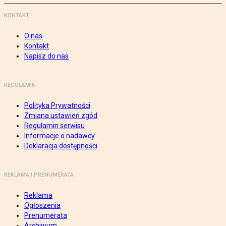
KONTAKT
O nas
Kontakt
Napisz do nas
REGULAMIN
Polityka Prywatności
Zmiana ustawień zgód
Regulamin serwisu
Informacje o nadawcy
Deklaracja dostępności
REKLAMA I PRENUMERATA
Reklama
Ogłoszenia
Prenumerata
Archiwum