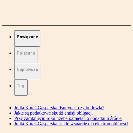
Powiązane
Polecane
Najnowsze
Tagi
Julita Karaś-Gasparska: Budynek czy budowla?
Jakie są podatkowe skutki emisji obligacji
Przy zamknięciu roku trzeba pamiętać o podatku u źródła
Julita Karaś-Gasparska: Jakie wsparcie dla elektromobilności