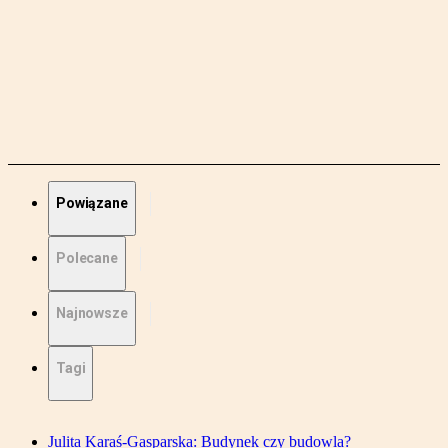
Powiązane
Polecane
Najnowsze
Tagi
Julita Karaś-Gasparska: Budynek czy budowla?