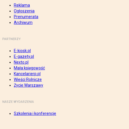
Reklama
Ogłoszenia
Prenumerata
Archiwum
PARTNERZY
E-kiosk.pl
E-gazety.pl
Nexto.pl
Mała księgowość
Kancelarierp.pl
Wieści Rolnicze
Życie Warszawy
NASZE WYDARZENIA
Szkolenia i konferencje