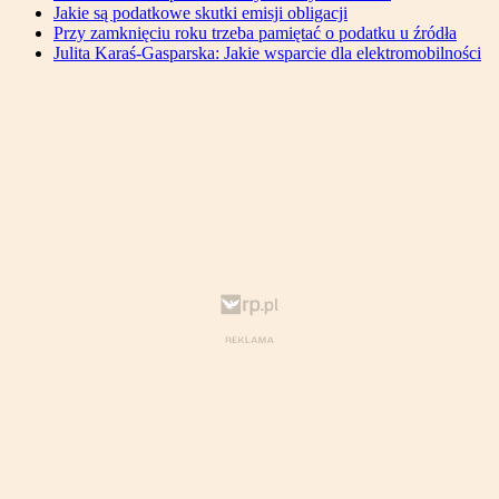
Jakie są podatkowe skutki emisji obligacji
Przy zamknięciu roku trzeba pamiętać o podatku u źródła
Julita Karaś-Gasparska: Jakie wsparcie dla elektromobilności