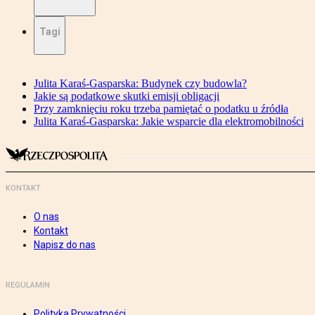
Tagi
Julita Karaś-Gasparska: Budynek czy budowla?
Jakie są podatkowe skutki emisji obligacji
Przy zamknięciu roku trzeba pamiętać o podatku u źródła
Julita Karaś-Gasparska: Jakie wsparcie dla elektromobilności
KONTAKT
O nas
Kontakt
Napisz do nas
REGULAMIN
Polityka Prywatności