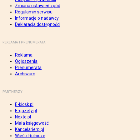
Zmiana ustawień zgód
Regulamin serwisu
Informacje o nadawcy
Deklaracja dostępności
REKLAMA I PRENUMERATA
Reklama
Ogłoszenia
Prenumerata
Archiwum
PARTNERZY
E-kiosk.pl
E-gazety.pl
Nexto.pl
Mała księgowość
Kancelarierp.pl
Wieści Rolnicze