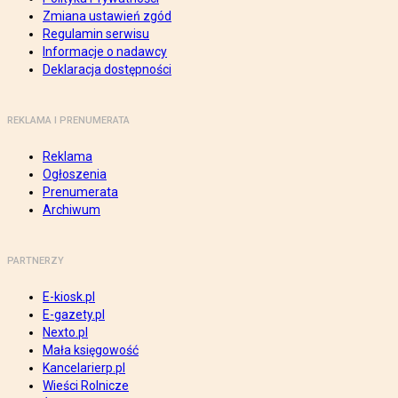
Zmiana ustawień zgód
Regulamin serwisu
Informacje o nadawcy
Deklaracja dostępności
REKLAMA I PRENUMERATA
Reklama
Ogłoszenia
Prenumerata
Archiwum
PARTNERZY
E-kiosk.pl
E-gazety.pl
Nexto.pl
Mała księgowość
Kancelarierp.pl
Wieści Rolnicze