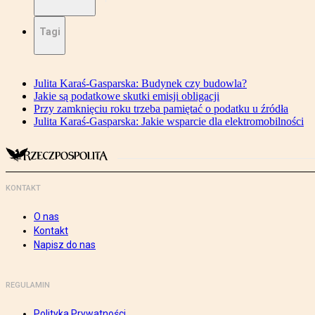
Tagi
Julita Karaś-Gasparska: Budynek czy budowla?
Jakie są podatkowe skutki emisji obligacji
Przy zamknięciu roku trzeba pamiętać o podatku u źródła
Julita Karaś-Gasparska: Jakie wsparcie dla elektromobilności
KONTAKT
O nas
Kontakt
Napisz do nas
REGULAMIN
Polityka Prywatności