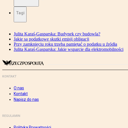
Tagi
Julita Karaś-Gasparska: Budynek czy budowla?
Jakie są podatkowe skutki emisji obligacji
Przy zamknięciu roku trzeba pamiętać o podatku u źródła
Julita Karaś-Gasparska: Jakie wsparcie dla elektromobilności
KONTAKT
O nas
Kontakt
Napisz do nas
REGULAMIN
Polityka Prywatności