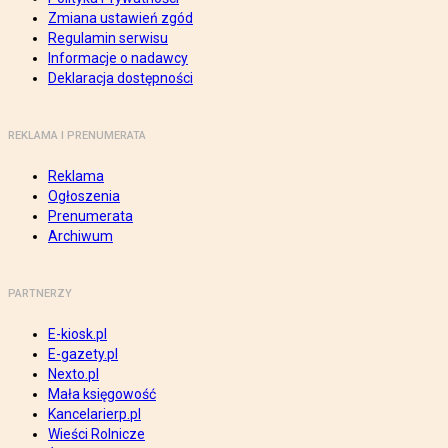
Zmiana ustawień zgód
Regulamin serwisu
Informacje o nadawcy
Deklaracja dostępności
REKLAMA I PRENUMERATA
Reklama
Ogłoszenia
Prenumerata
Archiwum
PARTNERZY
E-kiosk.pl
E-gazety.pl
Nexto.pl
Mała księgowość
Kancelarierp.pl
Wieści Rolnicze