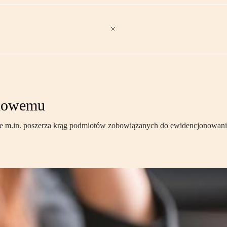
 nowemu
re m.in. poszerza krąg podmiotów zobowiązanych do ewidencjonowania