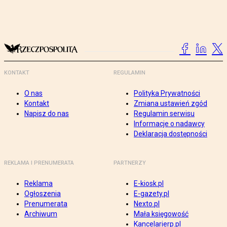
KONTAKT
REGULAMIN
O nas
Polityka Prywatności
Kontakt
Zmiana ustawień zgód
Napisz do nas
Regulamin serwisu
Informacje o nadawcy
Deklaracja dostępności
REKLAMA I PRENUMERATA
PARTNERZY
Reklama
E-kiosk.pl
Ogłoszenia
E-gazety.pl
Prenumerata
Nexto.pl
Archiwum
Mała księgowość
Kancelarierp.pl