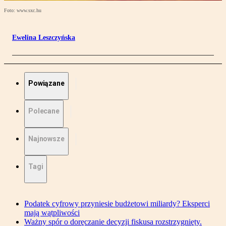
Foto: www.sxc.hu
Ewelina Leszczyńska
Powiązane
Polecane
Najnowsze
Tagi
Podatek cyfrowy przyniesie budżetowi miliardy? Eksperci
mają wątpliwości
Ważny spór o doręczanie decyzji fiskusa rozstrzygnięty.