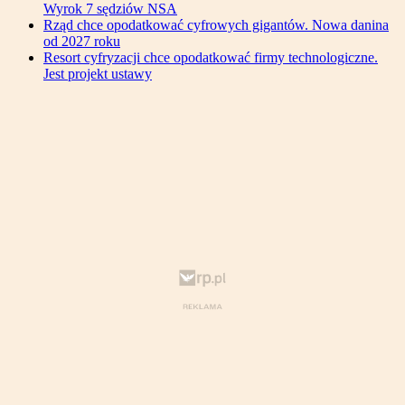
Wyrok 7 sędziów NSA
Rząd chce opodatkować cyfrowych gigantów. Nowa danina
od 2027 roku
Resort cyfryzacji chce opodatkować firmy technologiczne.
Jest projekt ustawy