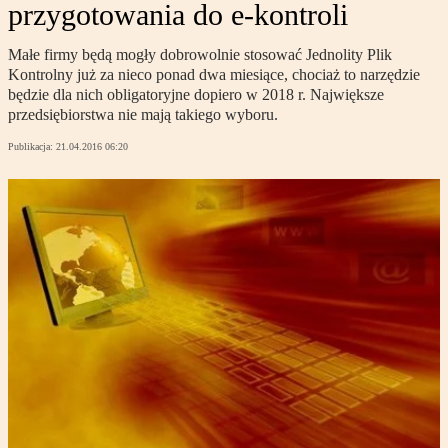
przygotowania do e-kontroli
Małe firmy będą mogły dobrowolnie stosować Jednolity Plik
Kontrolny już za nieco ponad dwa miesiące, chociaż to narzędzie
będzie dla nich obligatoryjne dopiero w 2018 r. Największe
przedsiębiorstwa nie mają takiego wyboru.
Publikacja:
21.04.2016 06:20