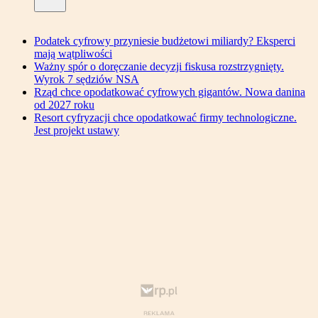
Podatek cyfrowy przyniesie budżetowi miliardy? Eksperci
mają wątpliwości
Ważny spór o doręczanie decyzji fiskusa rozstrzygnięty.
Wyrok 7 sędziów NSA
Rząd chce opodatkować cyfrowych gigantów. Nowa danina
od 2027 roku
Resort cyfryzacji chce opodatkować firmy technologiczne.
Jest projekt ustawy