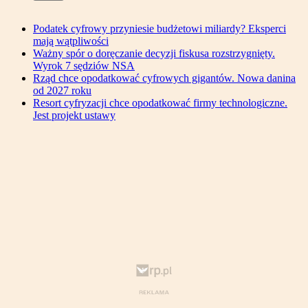
Podatek cyfrowy przyniesie budżetowi miliardy? Eksperci
mają wątpliwości
Ważny spór o doręczanie decyzji fiskusa rozstrzygnięty.
Wyrok 7 sędziów NSA
Rząd chce opodatkować cyfrowych gigantów. Nowa danina
od 2027 roku
Resort cyfryzacji chce opodatkować firmy technologiczne.
Jest projekt ustawy