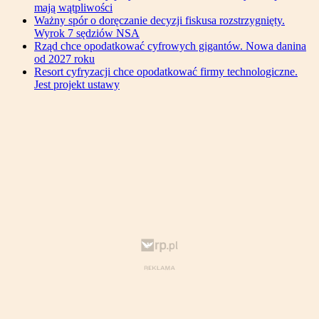
mają wątpliwości
Ważny spór o doręczanie decyzji fiskusa rozstrzygnięty.
Wyrok 7 sędziów NSA
Rząd chce opodatkować cyfrowych gigantów. Nowa danina
od 2027 roku
Resort cyfryzacji chce opodatkować firmy technologiczne.
Jest projekt ustawy