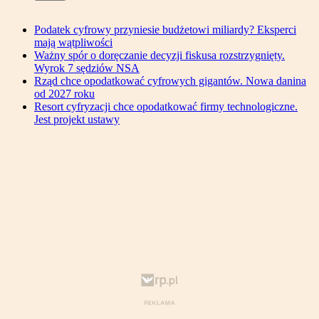
Podatek cyfrowy przyniesie budżetowi miliardy? Eksperci
mają wątpliwości
Ważny spór o doręczanie decyzji fiskusa rozstrzygnięty.
Wyrok 7 sędziów NSA
Rząd chce opodatkować cyfrowych gigantów. Nowa danina
od 2027 roku
Resort cyfryzacji chce opodatkować firmy technologiczne.
Jest projekt ustawy