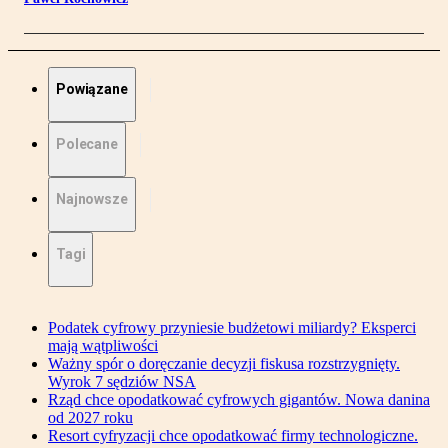
Powiązane
Polecane
Najnowsze
Tagi
Podatek cyfrowy przyniesie budżetowi miliardy? Eksperci
mają wątpliwości
Ważny spór o doręczanie decyzji fiskusa rozstrzygnięty.
Wyrok 7 sędziów NSA
Rząd chce opodatkować cyfrowych gigantów. Nowa danina
od 2027 roku
Resort cyfryzacji chce opodatkować firmy technologiczne.