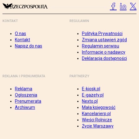
KONTAKT
REGULAMIN
O nas
Polityka Prywatności
Kontakt
Zmiana ustawień zgód
Napisz do nas
Regulamin serwisu
Informacje o nadawcy
Deklaracja dostępności
REKLAMA I PRENUMERATA
PARTNERZY
Reklama
E-kiosk.pl
Ogłoszenia
E-gazety.pl
Prenumerata
Nexto.pl
Archiwum
Mała księgowość
Kancelarierp.pl
Wieści Rolnicze
Życie Warszawy