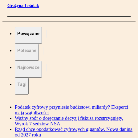
Grażyna Leśniak
Powiązane
Polecane
Najnowsze
Tagi
Podatek cyfrowy przyniesie budżetowi miliardy? Eksperci
mają wątpliwości
Ważny spór o doręczanie decyzji fiskusa rozstrzygnięty.
Wyrok 7 sędziów NSA
Rząd chce opodatkować cyfrowych gigantów. Nowa danina
od 2027 roku