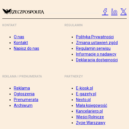
KONTAKT
REGULAMIN
O nas
Polityka Prywatności
Kontakt
Zmiana ustawień zgód
Napisz do nas
Regulamin serwisu
Informacje o nadawcy
Deklaracja dostępności
REKLAMA I PRENUMERATA
PARTNERZY
Reklama
E-kiosk.pl
Ogłoszenia
E-gazety.pl
Prenumerata
Nexto.pl
Archiwum
Mała księgowość
Kancelarierp.pl
Wieści Rolnicze
Życie Warszawy