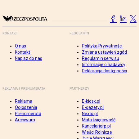
KONTAKT
REGULAMIN
O nas
Polityka Prywatności
Kontakt
Zmiana ustawień zgód
Napisz do nas
Regulamin serwisu
Informacje o nadawcy
Deklaracja dostępności
REKLAMA I PRENUMERATA
PARTNERZY
Reklama
E-kiosk.pl
Ogłoszenia
E-gazety.pl
Prenumerata
Nexto.pl
Archiwum
Mała księgowość
Kancelarierp.pl
Wieści Rolnicze
Życie Warszawy