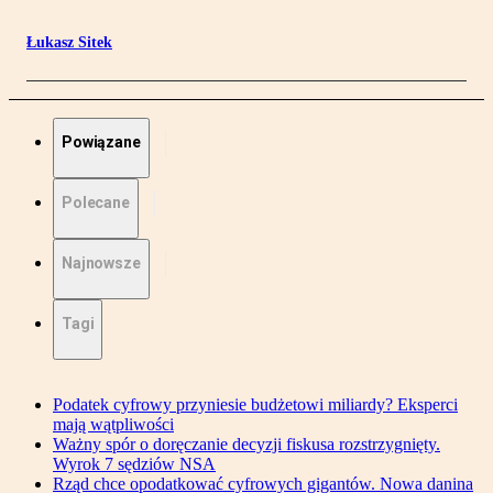
Łukasz Sitek
Powiązane
Polecane
Najnowsze
Tagi
Podatek cyfrowy przyniesie budżetowi miliardy? Eksperci
mają wątpliwości
Ważny spór o doręczanie decyzji fiskusa rozstrzygnięty.
Wyrok 7 sędziów NSA
Rząd chce opodatkować cyfrowych gigantów. Nowa danina