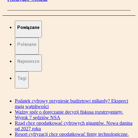
Powiązane
Polecane
Najnowsze
Tagi
Podatek cyfrowy przyniesie budżetowi miliardy? Eksperci
mają wątpliwości
Ważny spór o doręczanie decyzji fiskusa rozstrzygnięty.
Wyrok 7 sędziów NSA
Rząd chce opodatkować cyfrowych gigantów. Nowa danina
od 2027 roku
Resort cyfryzacji chce opodatkować firmy technologiczne.