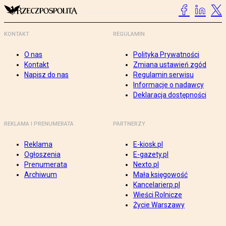
KONTAKT
REGULAMIN
O nas
Polityka Prywatności
Kontakt
Zmiana ustawień zgód
Napisz do nas
Regulamin serwisu
Informacje o nadawcy
Deklaracja dostępności
REKLAMA I PRENUMERATA
PARTNERZY
Reklama
E-kiosk.pl
Ogłoszenia
E-gazety.pl
Prenumerata
Nexto.pl
Archiwum
Mała księgowość
Kancelarierp.pl
Wieści Rolnicze
Życie Warszawy