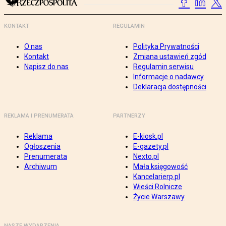
KONTAKT
REGULAMIN
O nas
Polityka Prywatności
Kontakt
Zmiana ustawień zgód
Napisz do nas
Regulamin serwisu
Informacje o nadawcy
Deklaracja dostępności
REKLAMA I PRENUMERATA
PARTNERZY
Reklama
E-kiosk.pl
Ogłoszenia
E-gazety.pl
Prenumerata
Nexto.pl
Archiwum
Mała księgowość
Kancelarierp.pl
Wieści Rolnicze
Życie Warszawy
NASZE WYDARZENIA