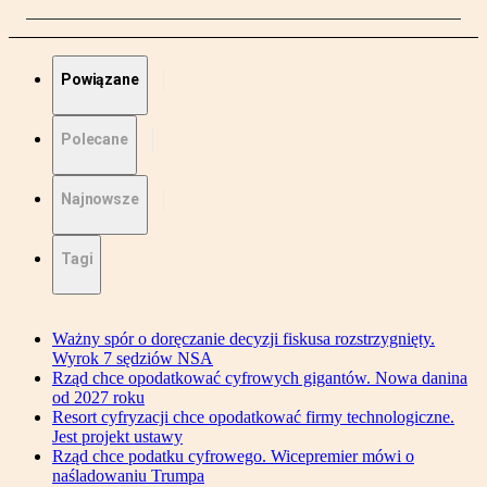
Powiązane
Polecane
Najnowsze
Tagi
Ważny spór o doręczanie decyzji fiskusa rozstrzygnięty.
Wyrok 7 sędziów NSA
Rząd chce opodatkować cyfrowych gigantów. Nowa danina
od 2027 roku
Resort cyfryzacji chce opodatkować firmy technologiczne.
Jest projekt ustawy
Rząd chce podatku cyfrowego. Wicepremier mówi o
naśladowaniu Trumpa