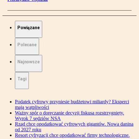
Powiązane
Polecane
Najnowsze
Tagi
Podatek cyfrowy przyniesie budżetowi miliardy? Eksperci
mają wątpliwości
Ważny spór o doręczanie decyzji fiskusa rozstrzygnięty.
Wyrok 7 sędziów NSA
Rząd chce opodatkować cyfrowych gigantów. Nowa danina
od 2027 roku
Resort cyfryzacji chce opodatkować firmy technologiczne.