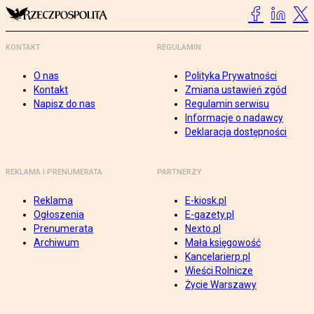
KONTAKT
REGULAMIN
O nas
Polityka Prywatności
Kontakt
Zmiana ustawień zgód
Napisz do nas
Regulamin serwisu
Informacje o nadawcy
Deklaracja dostępności
REKLAMA I PRENUMERATA
PARTNERZY
Reklama
E-kiosk.pl
Ogłoszenia
E-gazety.pl
Prenumerata
Nexto.pl
Archiwum
Mała księgowość
Kancelarierp.pl
Wieści Rolnicze
Życie Warszawy