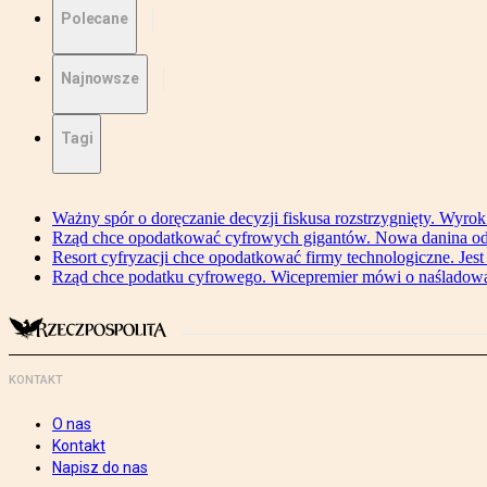
Polecane
Najnowsze
Tagi
Ważny spór o doręczanie decyzji fiskusa rozstrzygnięty. Wyr
Rząd chce opodatkować cyfrowych gigantów. Nowa danina od
Resort cyfryzacji chce opodatkować firmy technologiczne. Jest
Rząd chce podatku cyfrowego. Wicepremier mówi o naśladow
KONTAKT
O nas
Kontakt
Napisz do nas