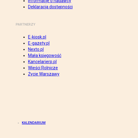
Informacje o nadawcy
Deklaracja dostępności
PARTNERZY
E-kiosk.pl
E-gazety.pl
Nexto.pl
Mała księgowość
Kancelarierp.pl
Wieści Rolnicze
Życie Warszawy
KALENDARIUM