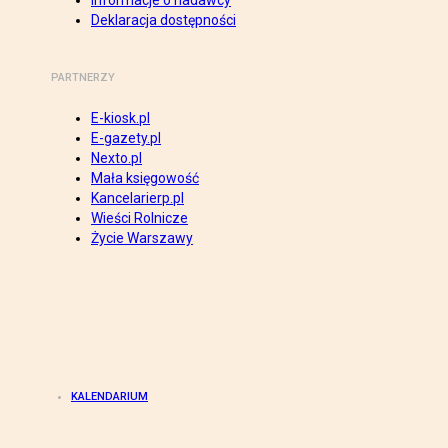
Informacje o nadawcy
Deklaracja dostępności
PARTNERZY
E-kiosk.pl
E-gazety.pl
Nexto.pl
Mała księgowość
Kancelarierp.pl
Wieści Rolnicze
Życie Warszawy
KALENDARIUM