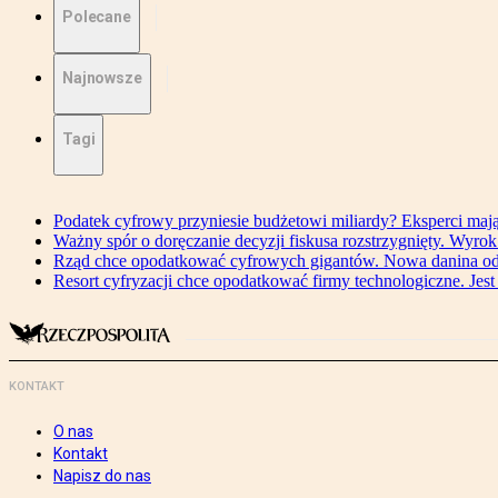
Polecane
Najnowsze
Tagi
Podatek cyfrowy przyniesie budżetowi miliardy? Eksperci maj
Ważny spór o doręczanie decyzji fiskusa rozstrzygnięty. Wyr
Rząd chce opodatkować cyfrowych gigantów. Nowa danina od
Resort cyfryzacji chce opodatkować firmy technologiczne. Jest
KONTAKT
O nas
Kontakt
Napisz do nas