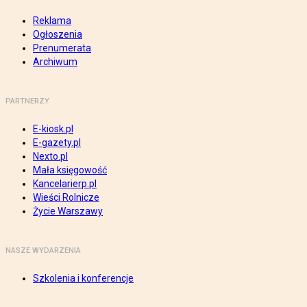
Reklama
Ogłoszenia
Prenumerata
Archiwum
PARTNERZY
E-kiosk.pl
E-gazety.pl
Nexto.pl
Mała księgowość
Kancelarierp.pl
Wieści Rolnicze
Życie Warszawy
NASZE WYDARZENIA
Szkolenia i konferencje