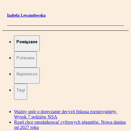
Izabela Lewandowska
Powiązane
Polecane
Najnowsze
Tagi
Ważny spór o doręczanie decyzji fiskusa rozstrzygnięty.
Wyrok 7 sędziów NSA
Rząd chce opodatkować cyfrowych gigantów. Nowa danina
od 2027 roku