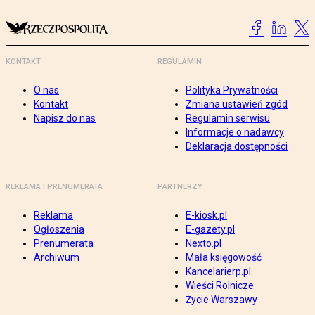
KONTAKT
REGULAMIN
O nas
Polityka Prywatności
Kontakt
Zmiana ustawień zgód
Napisz do nas
Regulamin serwisu
Informacje o nadawcy
Deklaracja dostępności
REKLAMA I PRENUMERATA
PARTNERZY
Reklama
E-kiosk.pl
Ogłoszenia
E-gazety.pl
Prenumerata
Nexto.pl
Archiwum
Mała księgowość
Kancelarierp.pl
Wieści Rolnicze
Życie Warszawy