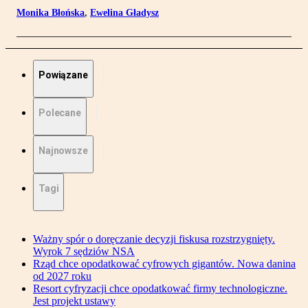
Monika Błońska
,
Ewelina Gładysz
Powiązane
Polecane
Najnowsze
Tagi
Ważny spór o doręczanie decyzji fiskusa rozstrzygnięty.
Wyrok 7 sędziów NSA
Rząd chce opodatkować cyfrowych gigantów. Nowa danina
od 2027 roku
Resort cyfryzacji chce opodatkować firmy technologiczne.
Jest projekt ustawy