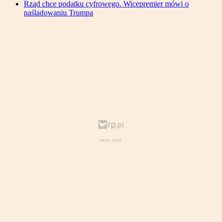
Rząd chce podatku cyfrowego. Wicepremier mówi o
naśladowaniu Trumpa