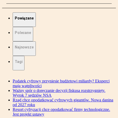
Powiązane
Polecane
Najnowsze
Tagi
Podatek cyfrowy przyniesie budżetowi miliardy? Eksperci
mają wątpliwości
Ważny spór o doręczanie decyzji fiskusa rozstrzygnięty.
Wyrok 7 sędziów NSA
Rząd chce opodatkować cyfrowych gigantów. Nowa danina
od 2027 roku
Resort cyfryzacji chce opodatkować firmy technologiczne.
Jest projekt ustawy