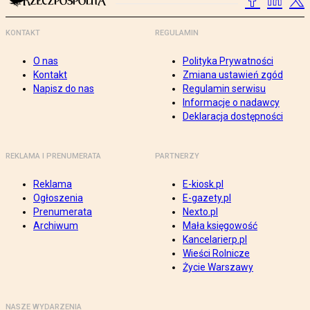
KONTAKT
REGULAMIN
O nas
Polityka Prywatności
Kontakt
Zmiana ustawień zgód
Napisz do nas
Regulamin serwisu
Informacje o nadawcy
Deklaracja dostępności
REKLAMA I PRENUMERATA
PARTNERZY
Reklama
E-kiosk.pl
Ogłoszenia
E-gazety.pl
Prenumerata
Nexto.pl
Archiwum
Mała księgowość
Kancelarierp.pl
Wieści Rolnicze
Życie Warszawy
NASZE WYDARZENIA