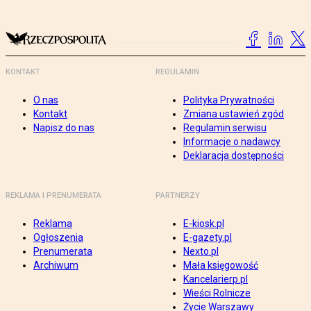
KONTAKT
REGULAMIN
O nas
Polityka Prywatności
Kontakt
Zmiana ustawień zgód
Napisz do nas
Regulamin serwisu
Informacje o nadawcy
Deklaracja dostępności
REKLAMA I PRENUMERATA
PARTNERZY
Reklama
E-kiosk.pl
Ogłoszenia
E-gazety.pl
Prenumerata
Nexto.pl
Archiwum
Mała księgowość
Kancelarierp.pl
Wieści Rolnicze
Życie Warszawy