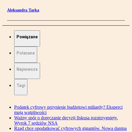
Aleksandra Tarka
Powiązane
Polecane
Najnowsze
Tagi
Podatek cyfrowy przyniesie budżetowi miliardy? Eksperci
mają wątpliwości
Ważny spór o doręczanie decyzji fiskusa rozstrzygnięty.
Wyrok 7 sędziów NSA
Rząd chce opodatkować cyfrowych gigantów. Nowa danina