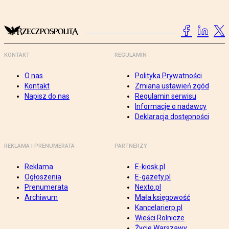
KONTAKT
REGULAMIN
O nas
Polityka Prywatności
Kontakt
Zmiana ustawień zgód
Napisz do nas
Regulamin serwisu
Informacje o nadawcy
Deklaracja dostępności
REKLAMA I PRENUMERATA
PARTNERZY
Reklama
E-kiosk.pl
Ogłoszenia
E-gazety.pl
Prenumerata
Nexto.pl
Archiwum
Mała księgowość
Kancelarierp.pl
Wieści Rolnicze
Życie Warszawy