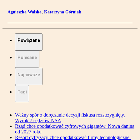
Agnieszka Walska
,
Katarzyna Górniak
Powiązane
Polecane
Najnowsze
Tagi
Ważny spór o doręczanie decyzji fiskusa rozstrzygnięty.
Wyrok 7 sędziów NSA
Rząd chce opodatkować cyfrowych gigantów. Nowa danina
od 2027 roku
Resort cyfryzacji chce opodatkować firmy technologiczne.