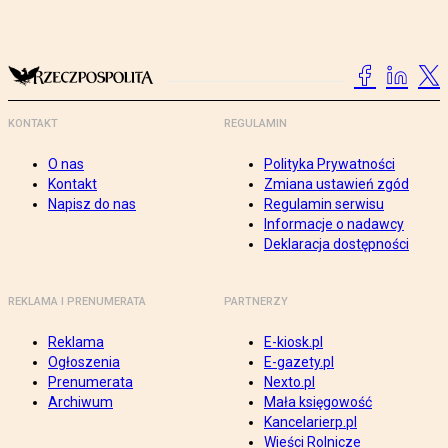
KONTAKT
REGULAMIN
O nas
Polityka Prywatności
Kontakt
Zmiana ustawień zgód
Napisz do nas
Regulamin serwisu
Informacje o nadawcy
Deklaracja dostępności
REKLAMA I PRENUMERATA
PARTNERZY
Reklama
E-kiosk.pl
Ogłoszenia
E-gazety.pl
Prenumerata
Nexto.pl
Archiwum
Mała księgowość
Kancelarierp.pl
Wieści Rolnicze