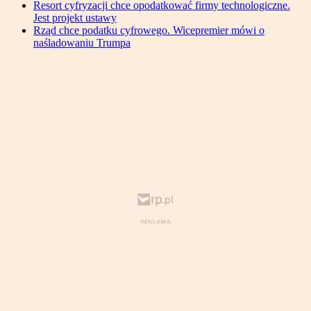
Resort cyfryzacji chce opodatkować firmy technologiczne.
Jest projekt ustawy
Rząd chce podatku cyfrowego. Wicepremier mówi o
naśladowaniu Trumpa