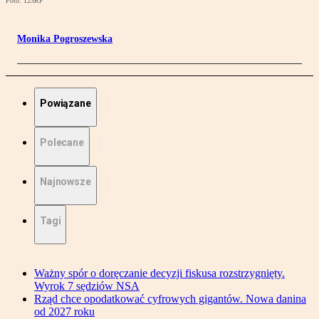
Foto: 123RF
Monika Pogroszewska
Powiązane
Polecane
Najnowsze
Tagi
Ważny spór o doręczanie decyzji fiskusa rozstrzygnięty.
Wyrok 7 sędziów NSA
Rząd chce opodatkować cyfrowych gigantów. Nowa danina
od 2027 roku