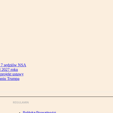
ok 7 sędziów NSA
 2027 roku
 projekt ustawy
aniu Trumpa
REGULAMIN
Polityka Prywatności