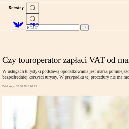
Serwisy
PRO
Czy touroperator zapłaci VAT od ma
W usługach turystyki podstawą opodatkowania jest marża pomniejszona
bezpośredniej korzyści turysty. W przypadku tej procedury nie ma m
Publikacja:
20.08.2015 07:15