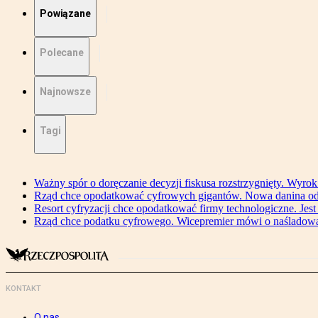
Powiązane
Polecane
Najnowsze
Tagi
Ważny spór o doręczanie decyzji fiskusa rozstrzygnięty. Wyr
Rząd chce opodatkować cyfrowych gigantów. Nowa danina od
Resort cyfryzacji chce opodatkować firmy technologiczne. Jest
Rząd chce podatku cyfrowego. Wicepremier mówi o naśladow
KONTAKT
O nas