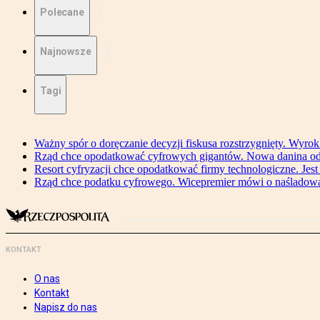
Polecane
Najnowsze
Tagi
Ważny spór o doręczanie decyzji fiskusa rozstrzygnięty. Wyr
Rząd chce opodatkować cyfrowych gigantów. Nowa danina od
Resort cyfryzacji chce opodatkować firmy technologiczne. Jest
Rząd chce podatku cyfrowego. Wicepremier mówi o naśladow
KONTAKT
O nas
Kontakt
Napisz do nas