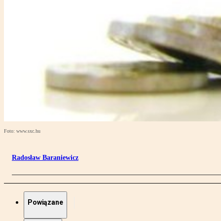
Foto: www.sxc.hu
Radosław Baraniewicz
Powiązane