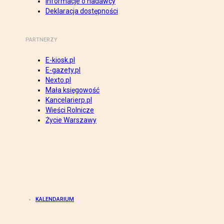
Informacje o nadawcy
Deklaracja dostępności
PARTNERZY
E-kiosk.pl
E-gazety.pl
Nexto.pl
Mała księgowość
Kancelarierp.pl
Wieści Rolnicze
Życie Warszawy
KALENDARIUM