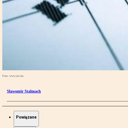
Foto: www.sxc.hu
Sławomir Stalmach
Powiązane