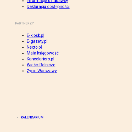
Informacje o nadawcy
Deklaracja dostępności
PARTNERZY
E-kiosk.pl
E-gazety.pl
Nexto.pl
Mała księgowość
Kancelarierp.pl
Wieści Rolnicze
Życie Warszawy
KALENDARIUM