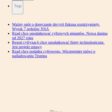
Tagi
Ważny spór o doręczanie decyzji fiskusa rozstrzygnięty.
Wyrok 7 sędziów NSA
Rząd chce opodatkować cyfrowych gigantów. Nowa danina
od 2027 roku
Resort cyfryzacji chce opodatkować firmy technologiczne.
Jest projekt ustawy
Rząd chce podatku cyfrowego. Wicepremier mówi o
naśladowaniu Trumpa