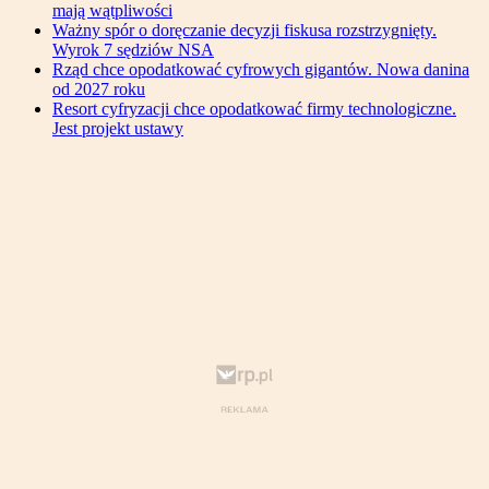
mają wątpliwości
Ważny spór o doręczanie decyzji fiskusa rozstrzygnięty.
Wyrok 7 sędziów NSA
Rząd chce opodatkować cyfrowych gigantów. Nowa danina
od 2027 roku
Resort cyfryzacji chce opodatkować firmy technologiczne.
Jest projekt ustawy