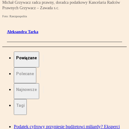
Michał Grzywacz radca prawny, doradca podatkowy Kancelaria Radców
Prawnych Grzywacz – Zawada s.c.
Foto: Rzeczpospolita
Aleksandra Tarka
Powiązane
Polecane
Najnowsze
Tagi
Podatek cyfrowy przyniesie budżetowi miliardy? Eksperci