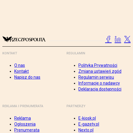
KONTAKT
REGULAMIN
O nas
Polityka Prywatności
Kontakt
Zmiana ustawień zgód
Napisz do nas
Regulamin serwisu
Informacje o nadawcy
Deklaracja dostępności
REKLAMA I PRENUMERATA
PARTNERZY
Reklama
E-kiosk.pl
Ogłoszenia
E-gazety.pl
Prenumerata
Nexto.pl