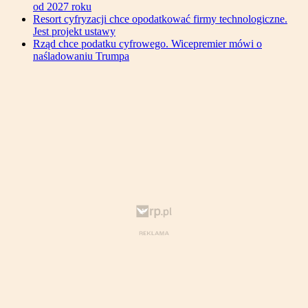
od 2027 roku
Resort cyfryzacji chce opodatkować firmy technologiczne.
Jest projekt ustawy
Rząd chce podatku cyfrowego. Wicepremier mówi o
naśladowaniu Trumpa