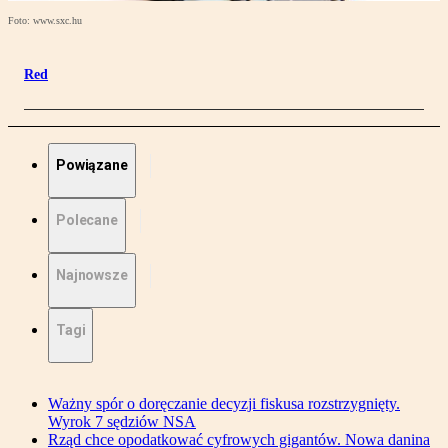
Foto: www.sxc.hu
Red
Powiązane
Polecane
Najnowsze
Tagi
Ważny spór o doręczanie decyzji fiskusa rozstrzygnięty.
Wyrok 7 sędziów NSA
Rząd chce opodatkować cyfrowych gigantów. Nowa danina