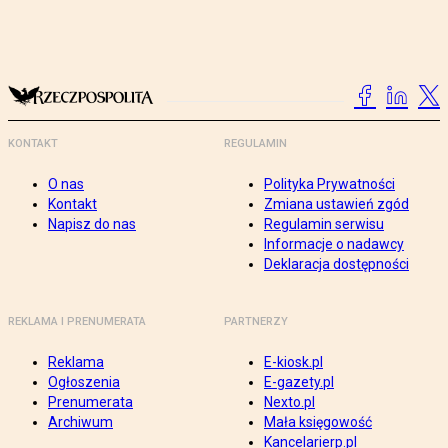
KONTAKT
REGULAMIN
O nas
Polityka Prywatności
Kontakt
Zmiana ustawień zgód
Napisz do nas
Regulamin serwisu
Informacje o nadawcy
Deklaracja dostępności
REKLAMA I PRENUMERATA
PARTNERZY
Reklama
E-kiosk.pl
Ogłoszenia
E-gazety.pl
Prenumerata
Nexto.pl
Archiwum
Mała księgowość
Kancelarierp.pl