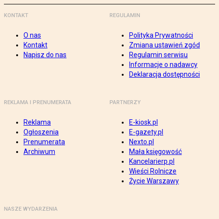
KONTAKT
REGULAMIN
O nas
Polityka Prywatności
Kontakt
Zmiana ustawień zgód
Napisz do nas
Regulamin serwisu
Informacje o nadawcy
Deklaracja dostępności
REKLAMA I PRENUMERATA
PARTNERZY
Reklama
E-kiosk.pl
Ogłoszenia
E-gazety.pl
Prenumerata
Nexto.pl
Archiwum
Mała księgowość
Kancelarierp.pl
Wieści Rolnicze
Życie Warszawy
NASZE WYDARZENIA