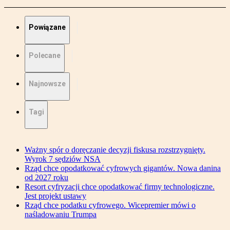
Powiązane
Polecane
Najnowsze
Tagi
Ważny spór o doręczanie decyzji fiskusa rozstrzygnięty.
Wyrok 7 sędziów NSA
Rząd chce opodatkować cyfrowych gigantów. Nowa danina
od 2027 roku
Resort cyfryzacji chce opodatkować firmy technologiczne.
Jest projekt ustawy
Rząd chce podatku cyfrowego. Wicepremier mówi o
naśladowaniu Trumpa