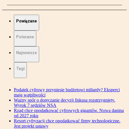
Powiązane
Polecane
Najnowsze
Tagi
Podatek cyfrowy przyniesie budżetowi miliardy? Eksperci
mają wątpliwości
Ważny spór o doręczanie decyzji fiskusa rozstrzygnięty.
Wyrok 7 sędziów NSA
Rząd chce opodatkować cyfrowych gigantów. Nowa danina
od 2027 roku
Resort cyfryzacji chce opodatkować firmy technologiczne.
Jest projekt ustawy