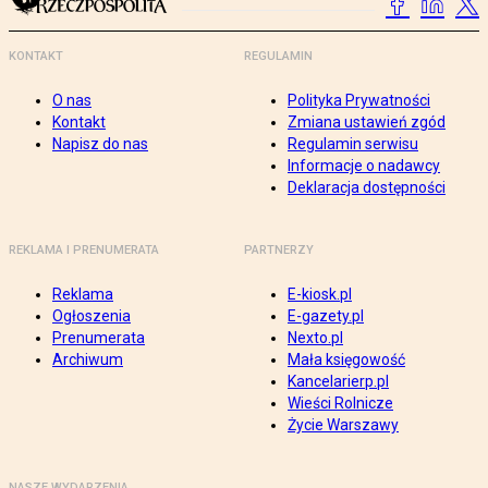
KONTAKT
REGULAMIN
O nas
Polityka Prywatności
Kontakt
Zmiana ustawień zgód
Napisz do nas
Regulamin serwisu
Informacje o nadawcy
Deklaracja dostępności
REKLAMA I PRENUMERATA
PARTNERZY
Reklama
E-kiosk.pl
Ogłoszenia
E-gazety.pl
Prenumerata
Nexto.pl
Archiwum
Mała księgowość
Kancelarierp.pl
Wieści Rolnicze
Życie Warszawy
NASZE WYDARZENIA