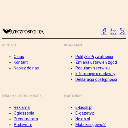
KONTAKT
REGULAMIN
O nas
Polityka Prywatności
Kontakt
Zmiana ustawień zgód
Napisz do nas
Regulamin serwisu
Informacje o nadawcy
Deklaracja dostępności
REKLAMA I PRENUMERATA
PARTNERZY
Reklama
E-kiosk.pl
Ogłoszenia
E-gazety.pl
Prenumerata
Nexto.pl
Archiwum
Mała księgowość