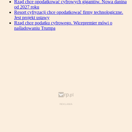
Rząd chce opodatkować cyfrowych gigantów. Nowa danina
od 2027 roku
Resort cyfryzacji chce opodatkować firmy technologiczne.
Jest projekt ustawy
Rząd chce podatku cyfrowego. Wicepremier mówi o
naśladowaniu Trumpa