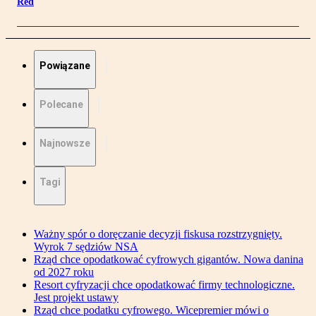
Red
Powiązane
Polecane
Najnowsze
Tagi
Ważny spór o doręczanie decyzji fiskusa rozstrzygnięty.
Wyrok 7 sędziów NSA
Rząd chce opodatkować cyfrowych gigantów. Nowa danina
od 2027 roku
Resort cyfryzacji chce opodatkować firmy technologiczne.
Jest projekt ustawy
Rząd chce podatku cyfrowego. Wicepremier mówi o