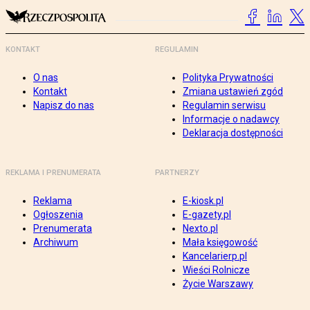
KONTAKT
REGULAMIN
O nas
Polityka Prywatności
Kontakt
Zmiana ustawień zgód
Napisz do nas
Regulamin serwisu
Informacje o nadawcy
Deklaracja dostępności
REKLAMA I PRENUMERATA
PARTNERZY
Reklama
E-kiosk.pl
Ogłoszenia
E-gazety.pl
Prenumerata
Nexto.pl
Archiwum
Mała księgowość
Kancelarierp.pl
Wieści Rolnicze
Życie Warszawy