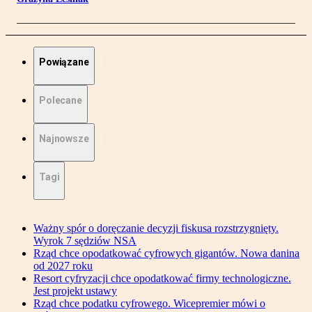
Powiązane
Polecane
Najnowsze
Tagi
Ważny spór o doręczanie decyzji fiskusa rozstrzygnięty.
Wyrok 7 sędziów NSA
Rząd chce opodatkować cyfrowych gigantów. Nowa danina
od 2027 roku
Resort cyfryzacji chce opodatkować firmy technologiczne.
Jest projekt ustawy
Rząd chce podatku cyfrowego. Wicepremier mówi o