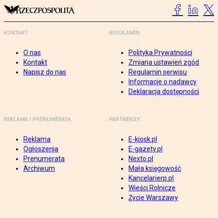
KONTAKT
REGULAMIN
O nas
Polityka Prywatności
Kontakt
Zmiana ustawień zgód
Napisz do nas
Regulamin serwisu
Informacje o nadawcy
Deklaracja dostępności
REKLAMA I PRENUMERATA
PARTNERZY
Reklama
E-kiosk.pl
Ogłoszenia
E-gazety.pl
Prenumerata
Nexto.pl
Archiwum
Mała księgowość
Kancelarierp.pl
Wieści Rolnicze
Życie Warszawy