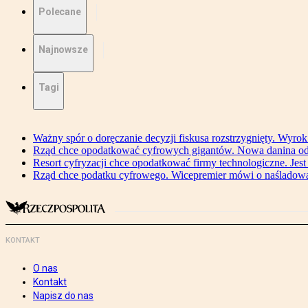
Polecane
Najnowsze
Tagi
Ważny spór o doręczanie decyzji fiskusa rozstrzygnięty. Wyr
Rząd chce opodatkować cyfrowych gigantów. Nowa danina od
Resort cyfryzacji chce opodatkować firmy technologiczne. Jest
Rząd chce podatku cyfrowego. Wicepremier mówi o naśladow
KONTAKT
O nas
Kontakt
Napisz do nas