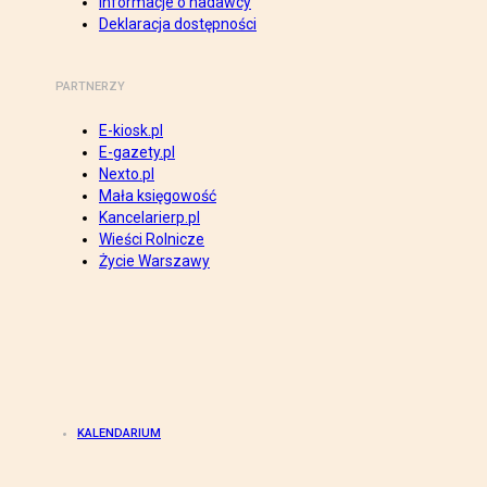
Informacje o nadawcy
Deklaracja dostępności
PARTNERZY
E-kiosk.pl
E-gazety.pl
Nexto.pl
Mała księgowość
Kancelarierp.pl
Wieści Rolnicze
Życie Warszawy
KALENDARIUM