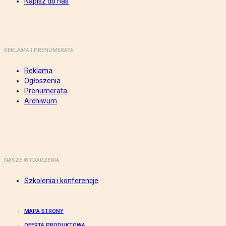
Napisz do nas
REKLAMA I PRENUMERATA
Reklama
Ogłoszenia
Prenumerata
Archiwum
NASZE WYDARZENIA
Szkolenia i konferencje
MAPA STRONY
OFERTA PRODUKTOWA