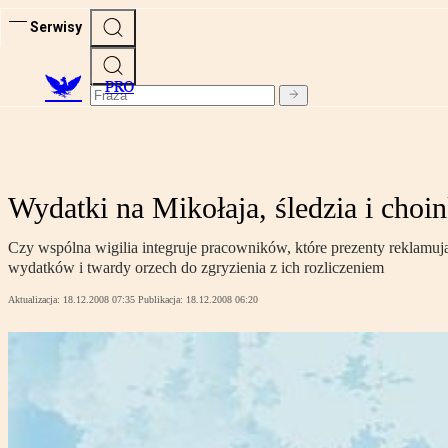
Serwisy
PRO
Wydatki na Mikołaja, śledzia i choin
Czy wspólna wigilia integruje pracowników, które prezenty reklamują
wydatków i twardy orzech do zgryzienia z ich rozliczeniem
Aktualizacja:
18.12.2008 07:35
Publikacja:
18.12.2008 06:20