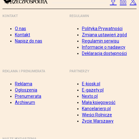
KONTAKT
REGULAMIN
O nas
Polityka Prywatności
Kontakt
Zmiana ustawień zgód
Napisz do nas
Regulamin serwisu
Informacje o nadawcy
Deklaracja dostępności
REKLAMA I PRENUMERATA
PARTNERZY
Reklama
E-kiosk.pl
Ogłoszenia
E-gazety.pl
Prenumerata
Nexto.pl
Archiwum
Mała księgowość
Kancelarierp.pl
Wieści Rolnicze
Życie Warszawy
NASZE WYDARZENIA