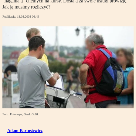
„naganiają” chętnych na kursy. Dostają za swoje usługi prowizję.
Jak ją musimy rozliczyć?
Publikacja:
18.08.2008 06:45
Foto: Fotorzepa, Darek Golik
Adam Bartosiewicz