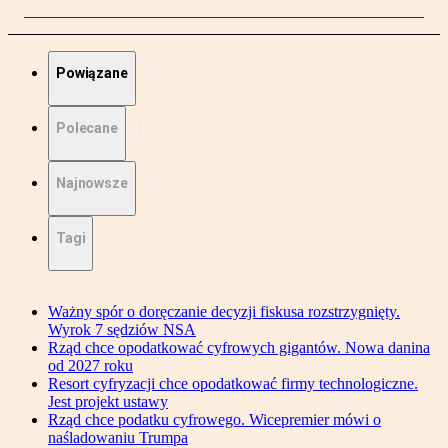
Powiązane
Polecane
Najnowsze
Tagi
Ważny spór o doręczanie decyzji fiskusa rozstrzygnięty.
Wyrok 7 sędziów NSA
Rząd chce opodatkować cyfrowych gigantów. Nowa danina
od 2027 roku
Resort cyfryzacji chce opodatkować firmy technologiczne.
Jest projekt ustawy
Rząd chce podatku cyfrowego. Wicepremier mówi o
naśladowaniu Trumpa