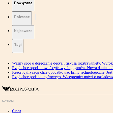
Powiązane
Polecane
Najnowsze
Tagi
Ważny spór o doręczanie decyzji fiskusa rozstrzygnięty. Wyr
Rząd chce opodatkować cyfrowych gigantów. Nowa danina od
Resort cyfryzacji chce opodatkować firmy technologiczne. Jest
Rząd chce podatku cyfrowego. Wicepremier mówi o naśladow
KONTAKT
O nas