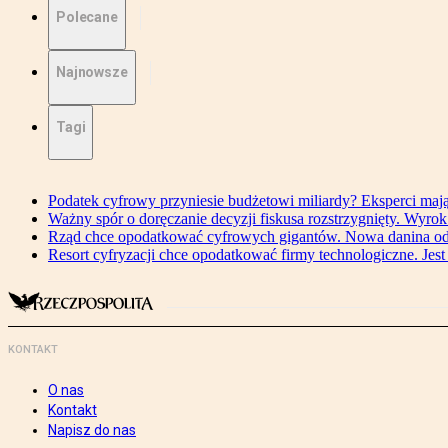
Polecane
Najnowsze
Tagi
Podatek cyfrowy przyniesie budżetowi miliardy? Eksperci maj
Ważny spór o doręczanie decyzji fiskusa rozstrzygnięty. Wyr
Rząd chce opodatkować cyfrowych gigantów. Nowa danina od
Resort cyfryzacji chce opodatkować firmy technologiczne. Jest
KONTAKT
O nas
Kontakt
Napisz do nas