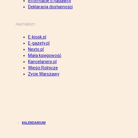
Informacje o nadawcy
Deklaracja dostępności
PARTNERZY
E-kiosk.pl
E-gazety.pl
Nexto.pl
Mała księgowość
Kancelarierp.pl
Wieści Rolnicze
Życie Warszawy
KALENDARIUM