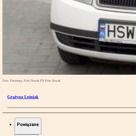
Foto: Fotorzepa, Piotr Nowak PN Piotr Nowak
Grażyna Leśniak
Powiązane