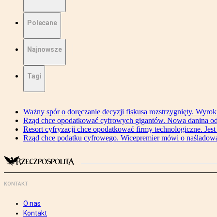
Polecane
Najnowsze
Tagi
Ważny spór o doręczanie decyzji fiskusa rozstrzygnięty. Wyr
Rząd chce opodatkować cyfrowych gigantów. Nowa danina od
Resort cyfryzacji chce opodatkować firmy technologiczne. Jest
Rząd chce podatku cyfrowego. Wicepremier mówi o naśladow
KONTAKT
O nas
Kontakt