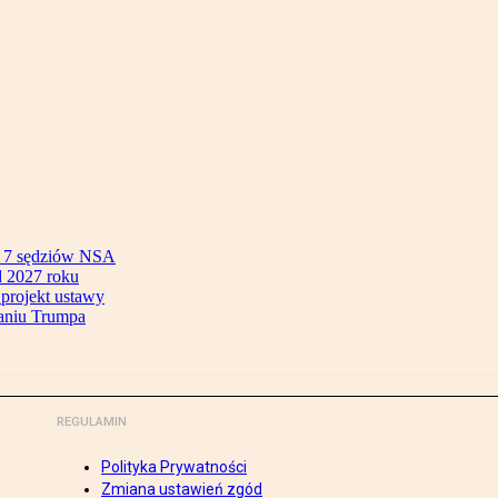
ok 7 sędziów NSA
 2027 roku
 projekt ustawy
aniu Trumpa
REGULAMIN
Polityka Prywatności
Zmiana ustawień zgód