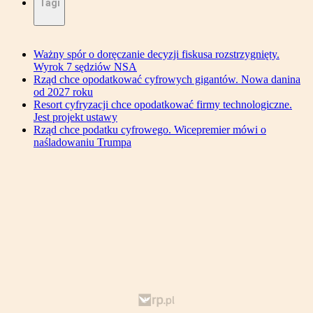
Tagi
Ważny spór o doręczanie decyzji fiskusa rozstrzygnięty.
Wyrok 7 sędziów NSA
Rząd chce opodatkować cyfrowych gigantów. Nowa danina
od 2027 roku
Resort cyfryzacji chce opodatkować firmy technologiczne.
Jest projekt ustawy
Rząd chce podatku cyfrowego. Wicepremier mówi o
naśladowaniu Trumpa