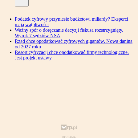
Podatek cyfrowy przyniesie budżetowi miliardy? Eksperci
mają wątpliwości
Ważny spór o doręczanie decyzji fiskusa rozstrzygnięty.
Wyrok 7 sędziów NSA
Rząd chce opodatkować cyfrowych gigantów. Nowa danina
od 2027 roku
Resort cyfryzacji chce opodatkować firmy technologiczne.
Jest projekt ustawy