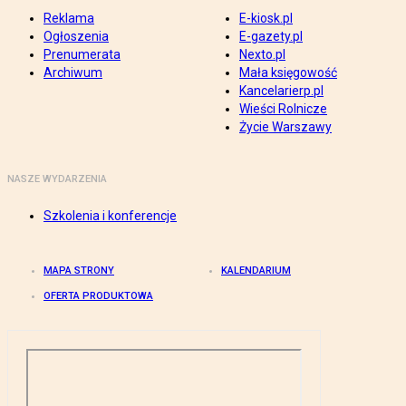
Reklama
E-kiosk.pl
Ogłoszenia
E-gazety.pl
Prenumerata
Nexto.pl
Archiwum
Mała księgowość
Kancelarierp.pl
Wieści Rolnicze
Życie Warszawy
NASZE WYDARZENIA
Szkolenia i konferencje
MAPA STRONY
KALENDARIUM
OFERTA PRODUKTOWA