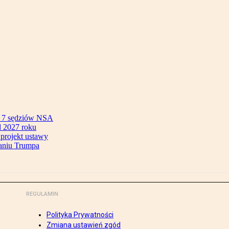
ok 7 sędziów NSA
 2027 roku
 projekt ustawy
aniu Trumpa
REGULAMIN
Polityka Prywatności
Zmiana ustawień zgód