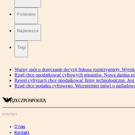
Polecane
Najnowsze
Tagi
Ważny spór o doręczanie decyzji fiskusa rozstrzygnięty. Wyr
Rząd chce opodatkować cyfrowych gigantów. Nowa danina od
Resort cyfryzacji chce opodatkować firmy technologiczne. Jest
Rząd chce podatku cyfrowego. Wicepremier mówi o naśladow
KONTAKT
O nas
Kontakt