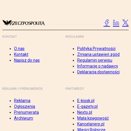
KONTAKT
REGULAMIN
O nas
Polityka Prywatności
Kontakt
Zmiana ustawień zgód
Napisz do nas
Regulamin serwisu
Informacje o nadawcy
Deklaracja dostępności
REKLAMA I PRENUMERATA
PARTNERZY
Reklama
E-kiosk.pl
Ogłoszenia
E-gazety.pl
Prenumerata
Nexto.pl
Archiwum
Mała księgowość
Kancelarierp.pl
Wieści Rolnicze