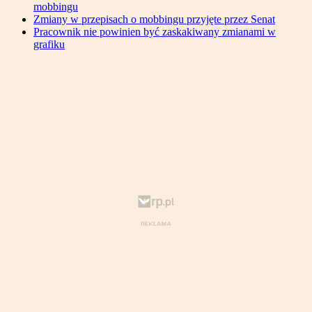
mobbingu
Zmiany w przepisach o mobbingu przyjęte przez Senat
Pracownik nie powinien być zaskakiwany zmianami w
grafiku