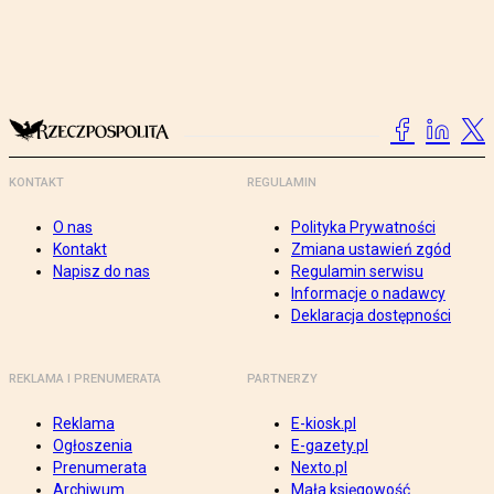
KONTAKT
REGULAMIN
O nas
Polityka Prywatności
Kontakt
Zmiana ustawień zgód
Napisz do nas
Regulamin serwisu
Informacje o nadawcy
Deklaracja dostępności
REKLAMA I PRENUMERATA
PARTNERZY
Reklama
E-kiosk.pl
Ogłoszenia
E-gazety.pl
Prenumerata
Nexto.pl
Archiwum
Mała księgowość