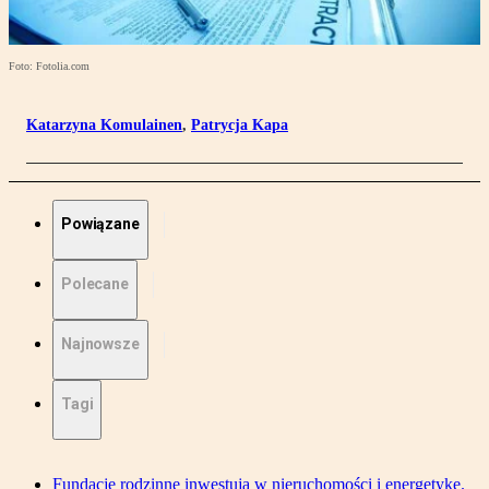
Foto: Fotolia.com
Katarzyna Komulainen
,
Patrycja Kapa
Powiązane
Polecane
Najnowsze
Tagi
Fundacje rodzinne inwestują w nieruchomości i energetykę.