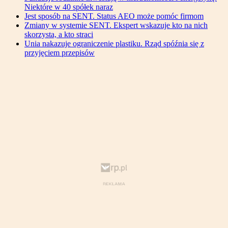
Niektóre w 40 spółek naraz
Jest sposób na SENT. Status AEO może pomóc firmom
Zmiany w systemie SENT. Ekspert wskazuje kto na nich
skorzysta, a kto straci
Unia nakazuje ograniczenie plastiku. Rząd spóźnia się z
przyjęciem przepisów